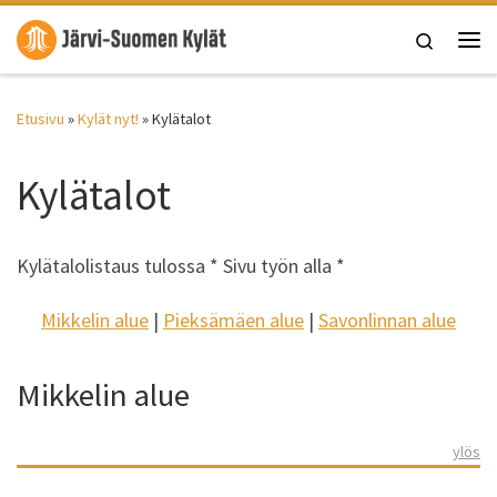
Skip to content
Search
Vali
Etusivu
»
Kylät nyt!
»
Kylätalot
Kylätalot
Kylätalolistaus tulossa * Sivu työn alla *
Mikkelin alue
|
Pieksämäen alue
|
Savonlinnan alue
Mikkelin alue
ylös