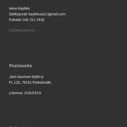
Anne Käyhkö
Sähköposti: kayhkoa(a.t.)gmail.com
Puhelin: 041 311 3926
Evästekäytännöt
Postiosoite
Järvi-Suomen Kylät ry
PL 125, 76101 Pieksämäki.
y-tunnus: 1541033-6