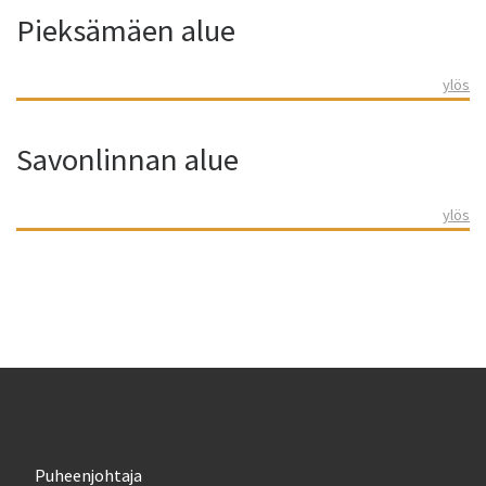
Pieksämäen alue
ylös
Savonlinnan alue
ylös
Puheenjohtaja