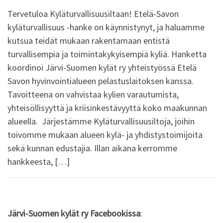
Tervetuloa Kyläturvallisuusiltaan! Etelä-Savon
kyläturvallisuus -hanke on käynnistynyt, ja haluamme
kutsua teidät mukaan rakentamaan entistä
turvallisempia ja toimintakykyisempiä kyliä. Hanketta
koordinoi Järvi-Suomen kylät ry yhteistyössä Etelä
Savon hyvinvointialueen pelastuslaitoksen kanssa.
Tavoitteena on vahvistaa kylien varautumista,
yhteisöllisyyttä ja kriisinkestävyyttä koko maakunnan
alueella. Järjestämme Kyläturvallisuusiltoja, joihin
toivomme mukaan alueen kylä- ja yhdistystoimijoita
sekä kunnan edustajia. Illan aikana kerromme
hankkeesta, […]
Järvi-Suomen kylät ry Facebookissa
: