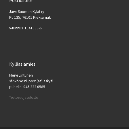
Postiosoite
Järvi-Suomen Kylät ry
PL 125, 76101 Pieksämäki.
y-tunnus: 1541033-6
Kyläasiamies
Mervi Lintunen
sähköposti: posti(a.t)jasky.fi
puhelin: 045 222 0585
Tietosuojaseloste