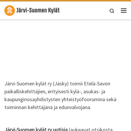
Skip to content
Search
Vali
Järvi-Suomen kylät ry (Jäsky) toimii Etelä-Savon
paikalliskehittäjien, erityisesti kylä-, asukas- ja
kaupunginosayhdistysten yhteistyöfoorumina sekä
toiminnan kehittäjänä ja edunvalvojana.
Järvi-Suomen kylät ry uutisia
(aukeavat otsikosta