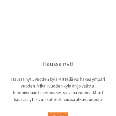
Haussa nyt!
Haussa nyt... Vuoden kylä -titteliä voi hakea ympäri
vuoden. Mikäli vuoden kylä on jo valittu,
huomioidaan hakemus seuraavana vuonna. Muut
haussa nyt -sivun kohteet haussa alkuvuodesta.
Lue lisää